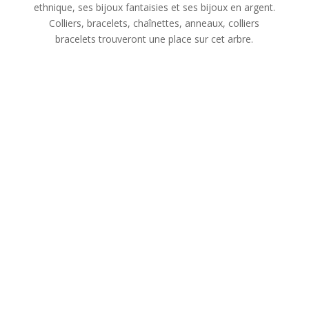
ethnique, ses bijoux fantaisies et ses bijoux en argent.
Colliers, bracelets, chaînettes, anneaux, colliers
bracelets trouveront une place sur cet arbre.
L’arbre à bijoux: un
objet de rangement
décoratif qui valorise
vos parures
porte bijoux arbre: un
accessoire