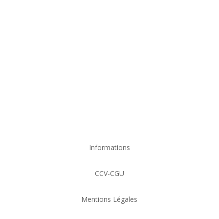
organisateur de
bijoux qui garde leurs
éclats pendant
longtemps
Informations
CCV-CGU
Mentions Légales