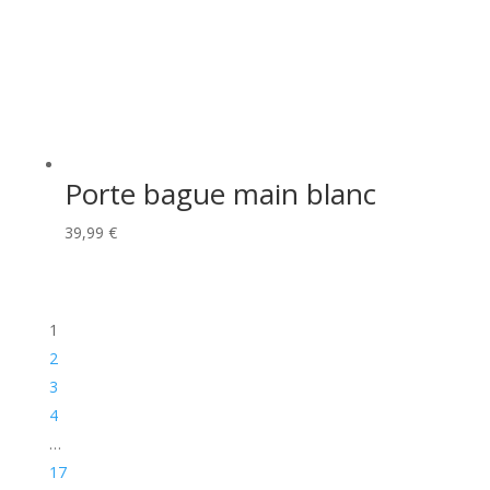
Porte bague main blanc
39,99
€
1
2
3
4
…
17