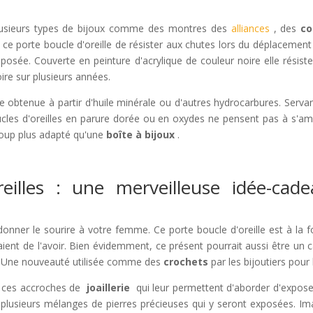
plusieurs types de bijoux comme des montres des
alliances
, des
co
ce porte boucle d'oreille de résister aux chutes lors du déplacement o
posée. Couverte en peinture d'acrylique de couleur noire elle résist
oire sur plusieurs années.
que obtenue à partir d'huile minérale ou d'autres hydrocarbures. Servan
ucles d'oreilles en parure dorée ou en oxydes ne pensent pas à s'amo
coup plus adapté qu'une
boîte à bijoux
.
eilles : une merveilleuse idée-cade
onner le sourire à votre femme. Ce porte boucle d'oreille est à la f
ient de l'avoir. Bien évidemment, ce présent pourrait aussi être un c
s. Une nouveauté utilisée comme des
crochets
par les bijoutiers pou
ur ces accroches de
joaillerie
qui leur permettent d'aborder d'exposer
ra plusieurs mélanges de pierres précieuses qui y seront exposées. 