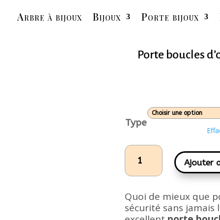
Arbre à bijoux
Bijoux
Porte bijoux
Porte boucles d’
Type
Effa
quantité
de
Ajouter 
Porte
boucles
d'oreilles
Quoi de mieux que po
acrylique
sécurité sans jamais l
multiforme
excellent
porte boucl