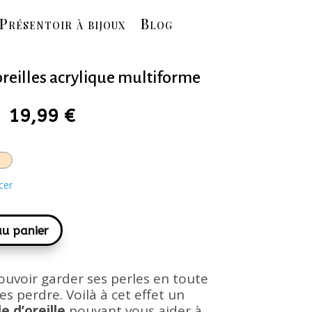
Présentoir à bijoux
Blog
oreilles acrylique multiforme
19,99
€
cer
au panier
uvoir garder ses perles en toute
es perdre. Voilà à cet effet un
e d’oreille
pouvant vous aider à