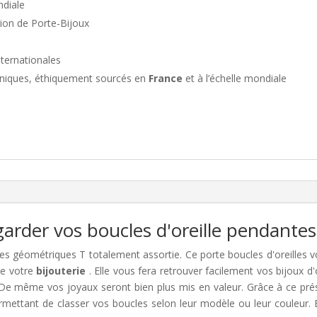
diale
ion de Porte-Bijoux
nternationales
niques, éthiquement sourcés en
France
et à l’échelle mondiale
garder vos boucles d'oreille pendantes
es géométriques T totalement assortie. Ce porte boucles d'oreilles vo
te votre
bijouterie
. Elle vous fera retrouver facilement vos bijoux d'
e même vos joyaux seront bien plus mis en valeur. Grâce à ce prése
rmettant de classer vos boucles selon leur modèle ou leur couleur.