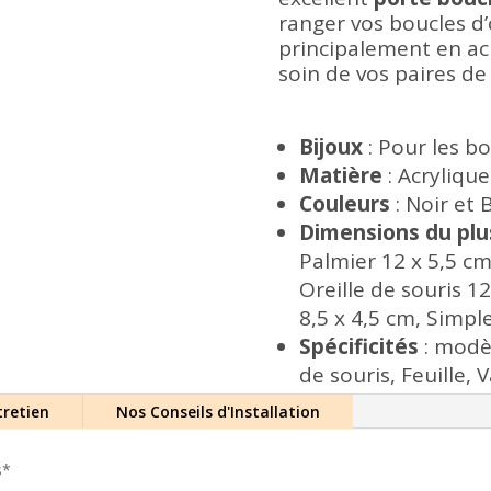
ranger vos boucles d’
principalement en acr
soin de vos paires de 
Bijoux
: Pour les bo
Matière
: Acrylique
Couleurs
: Noir et 
Dimensions
du pl
Palmier 12 x 5,5 cm
Oreille de souris 12
8,5 x 4,5 cm, Simpl
Spécificités
: modèl
de souris, Feuille,
tretien
Nos Conseils d'Installation
ts*