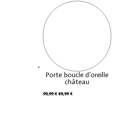
Porte boucle d’oreille
château
Le
Le
99,99
€
69,99
€
prix
prix
initial
actuel
était :
est :
99,99 €.
69,99 €.