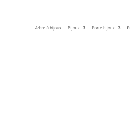
Arbre à bijoux
Bijoux
Porte bijoux
P