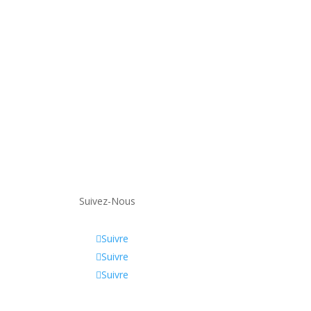
. Edit or remove this text inline or in the
s. You can also style every aspect of this
Design settings and even apply custom CSS
in the module Advanced settings.
Suivez-Nous
Suivre
Suivre
Suivre