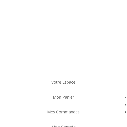
s text inline or in the
Your content goes here
le every aspect of this
module Content setting
d even apply custom CSS
content in the module 
nced settings.
to this text 
Votre Espace
Mon Panier
Mes Commandes
Mon Compte