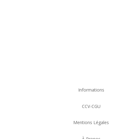
Your content goes here. Edit or remove thi
module Content settings. You can also sty
content in the module Design settings an
to this text in the module Adva
Informations
CCV-CGU
Mentions Légales
À Propos