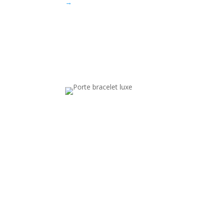
→
Porte brace