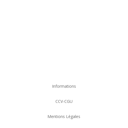
organisateur de
bijoux qui garde leurs
éclats pendant
longtemps
Informations
CCV-CGU
Mentions Légales