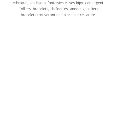
ethnique, ses bijoux fantaisies et ses bijoux en argent.
Colliers, bracelets, chaînettes, anneaux, colliers
bracelets trouveront une place sur cet arbre.
L’arbre à bijoux: un
objet de rangement
décoratif qui valorise
vos parures
porte bijoux arbre: un
accessoire