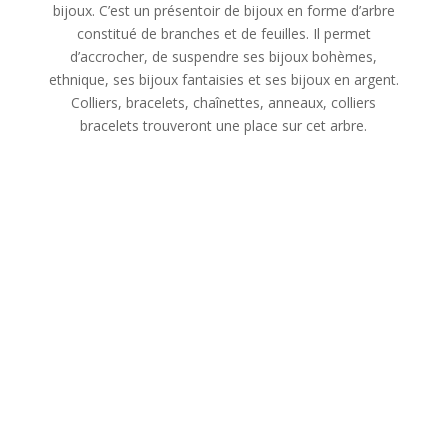
bijoux. C’est un présentoir de bijoux en forme d’arbre
constitué de branches et de feuilles. Il permet
d’accrocher, de suspendre ses bijoux bohèmes,
ethnique, ses bijoux fantaisies et ses bijoux en argent.
Colliers, bracelets, chaînettes, anneaux, colliers
bracelets trouveront une place sur cet arbre.
L’arbre à bijoux: un
objet de rangement
décoratif qui valorise
vos parures