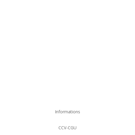
porte bijoux arbre: un
accessoire
organisateur de
bijoux qui garde leurs
éclats pendant
longtemps
Informations
CCV-CGU