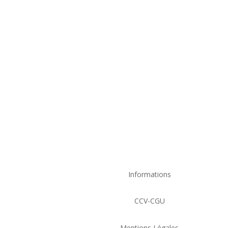
L’arbre à bijoux: 
rangement déco
valorise vos 
Informations
CCV-CGU
Mentions Légales