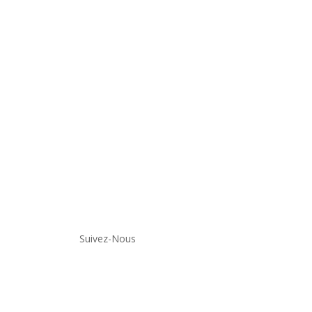
ijoux arbre: un
e organisateur de
 garde leurs éclats
nt longtemps
Suivez-Nous