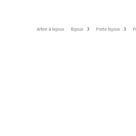
Arbre à bijoux
Bijoux
Porte bijoux
P