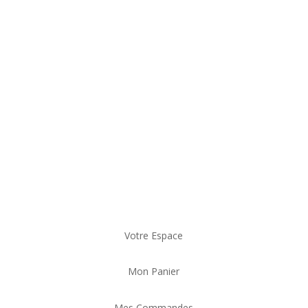
un objet de
porte b
ratif qui
accessoir
parures
bijoux qui
penda
Votre Espace
Mon Panier
Mes Commandes