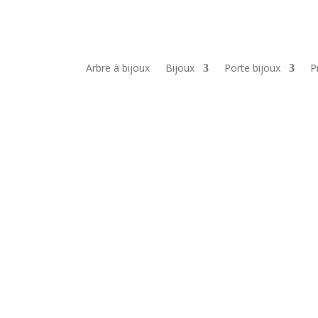
Arbre à bijoux
Bijoux
Porte bijoux
P