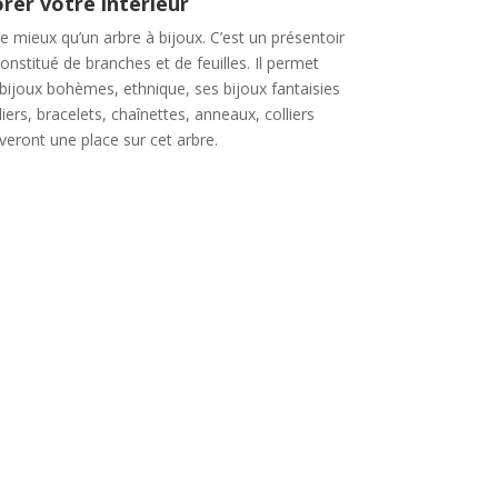
rer votre intérieur
e mieux qu’un arbre à bijoux. C’est un présentoir
onstitué de branches et de feuilles. Il permet
bijoux bohèmes, ethnique, ses bijoux fantaisies
liers, bracelets, chaînettes, anneaux, colliers
veront une place sur cet arbre.
ijoux arbre: un
e organisateur de
 garde leurs éclats
nt longtemps