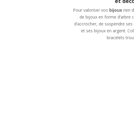
et déco
Pour valoriser vos
bijoux
rien d
de bijoux en forme d’arbre c
d’accrocher, de suspendre ses 
et ses bijoux en argent. Col
bracelets trou
un objet de
porte b
ratif qui
accessoir
parures
bijoux qui
penda