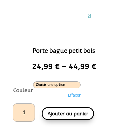
Porte bague petit bois
24,99
€
–
44,99
€
Couleur
Effacer
quantité
de
Ajouter au panier
Porte
bague